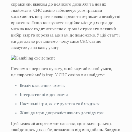
справжнім шляхом до великого дозвілля та нових
знайомств. CHC casino забезпечує усім гравцям
можливість виграти великі призи та отримати незабутні
враження. Якщо ви шукаєте надійне місце для гри, де
можна насолодитися чесною грою і отримати великий
вибір азартних розваг, ми вам допоможемо. У цій статті
ми детально розглянемо, чому саме CHC casino
заслуговує на вашу увагу.
Почнемо з першого пункту, який вартий вашої уваги, —
це широкий вибір ігор. У CHC casino ви знайдете:
Безліч класичних слотів
Інтерактивні відеослоти
Настільні ігри, як-от рулетка та блекджек
Живі дилери для реалістичного досвіду гри
Цей великий асортимент означає, що кожен гравець
знайде щось для себе, незалежно від вподобань. Завдяки