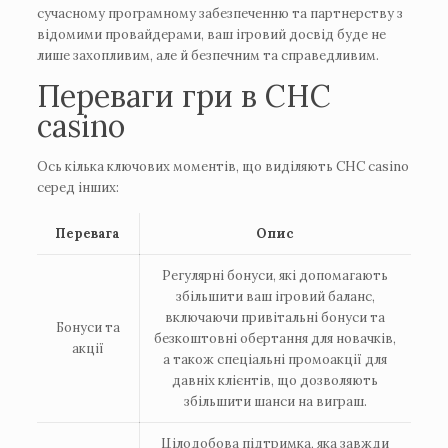
сучасному програмному забезпеченню та партнерству з
відомими провайдерами, ваш ігровий досвід буде не
лише захопливим, але й безпечним та справедливим.
Переваги гри в CHC
casino
Ось кілька ключових моментів, що виділяють CHC casino
серед інших:
Перевага
Опис
Регулярні бонуси, які допомагають
збільшити ваш ігровий баланс,
включаючи привітальні бонуси та
Бонуси та
безкоштовні обертання для новачків,
акції
а також спеціальні промоакції для
давніх клієнтів, що дозволяють
збільшити шанси на виграш.
Цілодобова підтримка, яка завжди