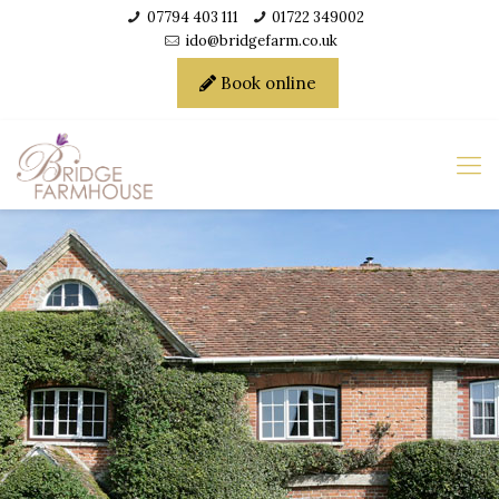
07794 403 111
01722 349002
ido@bridgefarm.co.uk
Book online