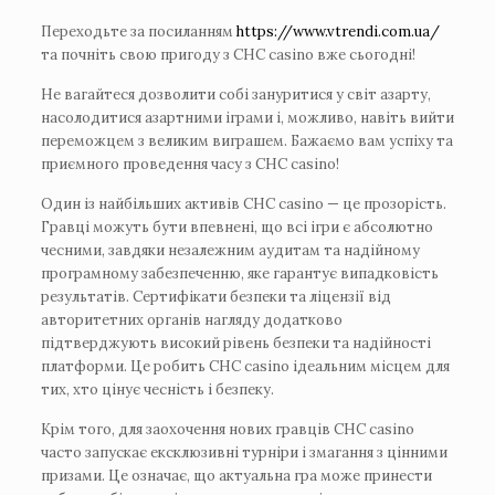
Переходьте за посиланням
https://www.vtrendi.com.ua/
та почніть свою пригоду з CHC casino вже сьогодні!
Не вагайтеся дозволити собі зануритися у світ азарту,
насолодитися азартними іграми і, можливо, навіть вийти
переможцем з великим виграшем. Бажаємо вам успіху та
приємного проведення часу з CHC casino!
Один із найбільших активів CHC casino — це прозорість.
Гравці можуть бути впевнені, що всі ігри є абсолютно
чесними, завдяки незалежним аудитам та надійному
програмному забезпеченню, яке гарантує випадковість
результатів. Сертифікати безпеки та ліцензії від
авторитетних органів нагляду додатково
підтверджують високий рівень безпеки та надійності
платформи. Це робить CHC casino ідеальним місцем для
тих, хто цінує чесність і безпеку.
Крім того, для заохочення нових гравців CHC casino
часто запускає ексклюзивні турніри і змагання з цінними
призами. Це означає, що актуальна гра може принести