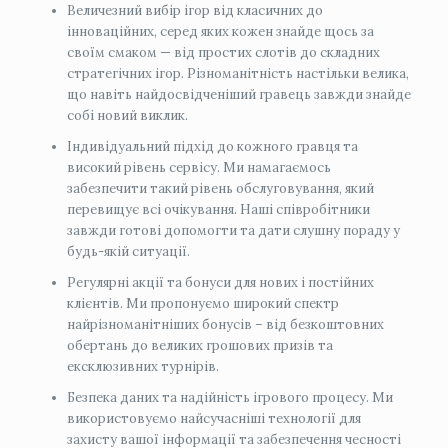
Величезний вибір ігор від класичних до
інноваційних, серед яких кожен знайде щось за
своїм смаком — від простих слотів до складних
стратегічних ігор. Різноманітність настільки велика,
що навіть найдосвідченіший гравець завжди знайде
собі новий виклик.
Індивідуальний підхід до кожного гравця та
високий рівень сервісу. Ми намагаємось
забезпечити такий рівень обслуговування, який
перевищує всі очікування. Наші співробітники
завжди готові допомогти та дати слушну пораду у
будь-якій ситуації.
Регулярні акції та бонуси для нових і постійних
клієнтів. Ми пропонуємо широкий спектр
найрізноманітніших бонусів – від безкоштовних
обертань до великих грошових призів та
ексклюзивних турнірів.
Безпека даних та надійність ігрового процесу. Ми
використовуємо найсучасніші технології для
захисту вашої інформації та забезпечення чесності