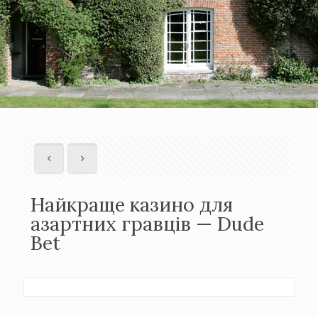
Найкраще казино для
азартних гравців — Dude
Bet