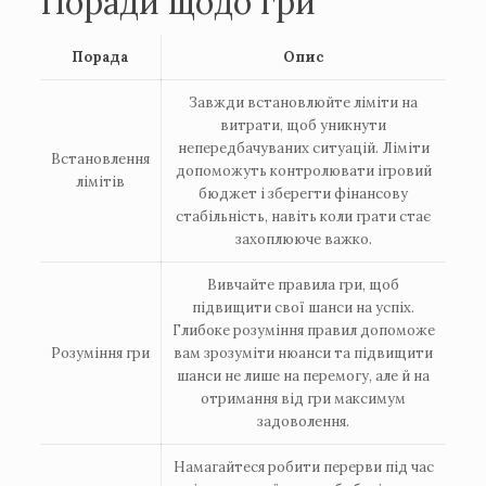
Поради щодо гри
Порада
Опис
Завжди встановлюйте ліміти на
витрати, щоб уникнути
непередбачуваних ситуацій. Ліміти
Встановлення
допоможуть контролювати ігровий
лімітів
бюджет і зберегти фінансову
стабільність, навіть коли грати стає
захоплююче важко.
Вивчайте правила гри, щоб
підвищити свої шанси на успіх.
Глибоке розуміння правил допоможе
Розуміння гри
вам зрозуміти нюанси та підвищити
шанси не лише на перемогу, але й на
отримання від гри максимум
задоволення.
Намагайтеся робити перерви під час