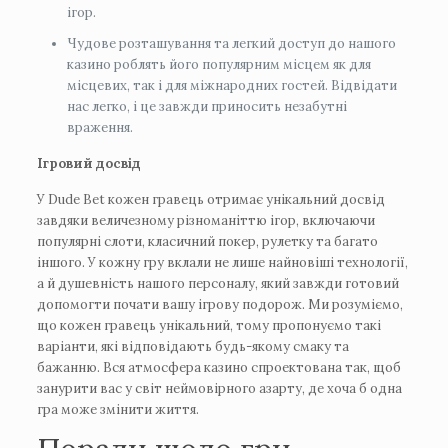
ігор.
Чудове розташування та легкий доступ до нашого
казино роблять його популярним місцем як для
місцевих, так і для міжнародних гостей. Відвідати
нас легко, і це завжди приносить незабутні
враження.
Ігровий досвід
У Dude Bet кожен гравець отримає унікальний досвід
завдяки величезному різноманіттю ігор, включаючи
популярні слоти, класичний покер, рулетку та багато
іншого. У кожну гру вклали не лише найновіші технології,
а й душевність нашого персоналу, який завжди готовий
допомогти почати вашу ігрову подорож. Ми розуміємо,
що кожен гравець унікальний, тому пропонуємо такі
варіанти, які відповідають будь-якому смаку та
бажанню. Вся атмосфера казино спроектована так, щоб
занурити вас у світ неймовірного азарту, де хоча б одна
гра може змінити життя.