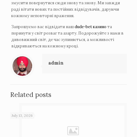
змусити повернутися сюди знову та знову. Ми завжди
раді вітати нових та постійних відвідувачів, даруючи
кожному неповторні враження.
Запрошуємо вас відвідати наш
dude-bet казино
та
поринути у світ розваг та азарту. Подорожуйте з нами в
дивовижний світ, де час зупиняється, а можливості
відкриваються на кожному кроці.
admin
Related posts
July 13, 2026