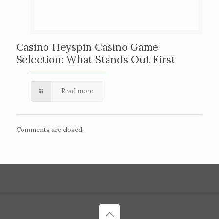
Casino Heyspin Casino Game
Selection: What Stands Out First
Read more
Comments are closed.