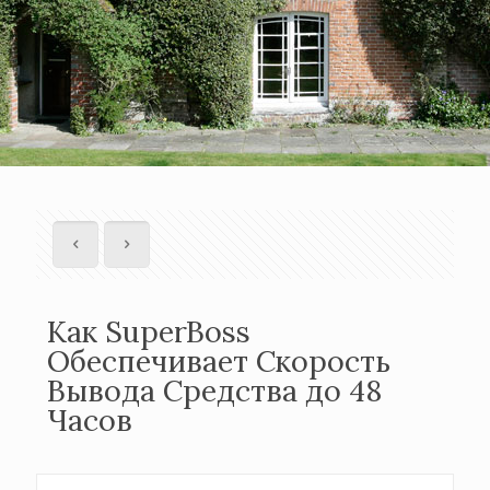
Как SuperBoss
Обеспечивает Скорость
Вывода Средства до 48
Часов