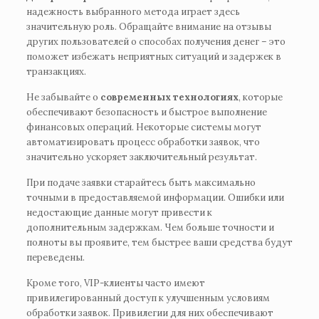
надежность выбранного метода играет здесь
значительную роль. Обращайте внимание на отзывы
других пользователей о способах получения денег – это
поможет избежать неприятных ситуаций и задержек в
транзакциях.
Не забывайте о
современных технологиях
, которые
обеспечивают безопасность и быстрое выполнение
финансовых операций. Некоторые системы могут
автоматизировать процесс обработки заявок, что
значительно ускоряет заключительный результат.
При подаче заявки старайтесь быть максимально
точными в предоставляемой информации. Ошибки или
недостающие данные могут привести к
дополнительным задержкам. Чем больше точности и
полноты вы проявите, тем быстрее ваши средства будут
переведены.
Кроме того, VIP-клиенты часто имеют
привилегированный доступ к улучшенным условиям
обработки заявок. Привилегии для них обеспечивают