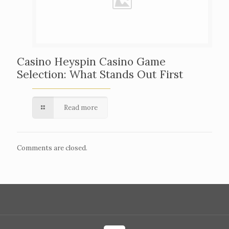
Casino Heyspin Casino Game
Selection: What Stands Out First
Read more
Comments are closed.