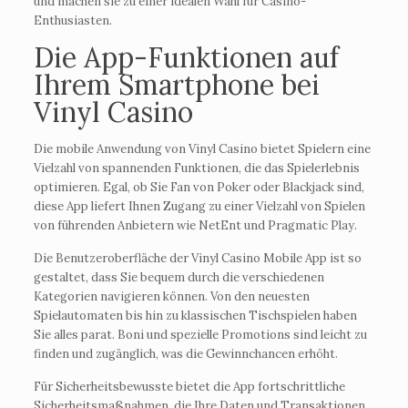
und machen sie zu einer idealen Wahl für Casino-
Enthusiasten.
Die App-Funktionen auf
Ihrem Smartphone bei
Vinyl Casino
Die mobile Anwendung von Vinyl Casino bietet Spielern eine
Vielzahl von spannenden Funktionen, die das Spielerlebnis
optimieren. Egal, ob Sie Fan von Poker oder Blackjack sind,
diese App liefert Ihnen Zugang zu einer Vielzahl von Spielen
von führenden Anbietern wie NetEnt und Pragmatic Play.
Die Benutzeroberfläche der Vinyl Casino Mobile App ist so
gestaltet, dass Sie bequem durch die verschiedenen
Kategorien navigieren können. Von den neuesten
Spielautomaten bis hin zu klassischen Tischspielen haben
Sie alles parat. Boni und spezielle Promotions sind leicht zu
finden und zugänglich, was die Gewinnchancen erhöht.
Für Sicherheitsbewusste bietet die App fortschrittliche
Sicherheitsmaßnahmen, die Ihre Daten und Transaktionen