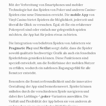
Mit der Verbreitung von Smartphones und mobiler
Technologie hat das Spielen von Poker und anderen Casino-
Spielen eine neue Dimension erreicht. Die
mobile App
von
Vinyl Casino bietet Spielern die Möglichkeit, jederzeit und
überall ihr Glück zu versuchen. Egal, ob Sie ein erfahrener
Pokerprofi sind oder einfach nur gelegentlich spielen
möchten, die App hat für jeden etwas zu bieten.
Die Integration von beliebten Spielen von Anbietern wie
Pragmatic Play
und
NetEnt
sorgt dafür, dass die Spieler
sowohl qualitativ hochwertige Grafik als auch ein fesselndes
Spielerlebnis genießen können. Diese Funktionen sind
speziell entwickelt, um die Bedürfnisse der mobilen Nutzer
zu erfüllen, wodurch ein nahtloses Zugangsgefühl für alle
Benutzer entsteht.
Besonders die Benutzerfreundlichkeit und die innovative
Gestaltung der App sind bemerkenswert. Spieler können
mühelos durch die verschiedenen Spiele navigieren und
dabei ihre Lieblings-\
poker
-Varianten auswählen. Die
Vielfalt und Flexibilität der App heben sie von anderen ab