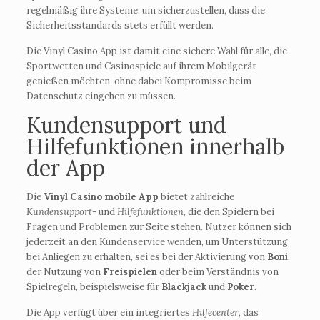
regelmäßig ihre Systeme, um sicherzustellen, dass die
Sicherheitsstandards stets erfüllt werden.
Die Vinyl Casino App ist damit eine sichere Wahl für alle, die
Sportwetten und Casinospiele auf ihrem Mobilgerät
genießen möchten, ohne dabei Kompromisse beim
Datenschutz eingehen zu müssen.
Kundensupport und
Hilfefunktionen innerhalb
der App
Die
Vinyl Casino mobile App
bietet zahlreiche
Kundensupport-
und
Hilfefunktionen
, die den Spielern bei
Fragen und Problemen zur Seite stehen. Nutzer können sich
jederzeit an den Kundenservice wenden, um Unterstützung
bei Anliegen zu erhalten, sei es bei der Aktivierung von
Boni
,
der Nutzung von
Freispielen
oder beim Verständnis von
Spielregeln, beispielsweise für
Blackjack
und
Poker
.
Die App verfügt über ein integriertes
Hilfecenter
, das