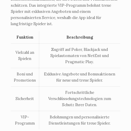
schützen. Das integrierte VIP-Programm belohnt treue
Spieler mit exklusiven Angeboten und einem
personalisierten Service, weshalb die App ideal für
langfristige Spieler ist.
Funktion
Beschreibung
Zugriff auf Poker, Blackjack und
Vielzahl an
Spielautomaten von NetEnt und
Spielen
Pragmatic Play.
Boni und
Exklusive Angebote und Bonusaktionen
Promotions
für neue und treue Spieler.
Fortschrittliche
Sicherheit
Verschlüsselungstechnologien zum
Schutz Ihrer Daten.
VIP-
Belohnungen und personalisierte
Programm
Dienstleistungen für treue Spieler.